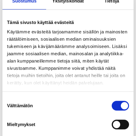
Suostumus
Yksityiskohdat
Tietoja
Tämä sivusto käyttää evästeitä
Uudet tilat mahdollistavat työnteon ja
Käytämme evästeitä tarjoamamme sisällön ja mainosten
kohtaamiset
räätälöimiseen, sosiaalisen median ominaisuuksien
tukemiseen ja kävijämäärämme analysoimiseen. Lisäksi
jaamme sosiaalisen median, mainosalan ja analytiikka-
alan kumppaneillemme tietoja siitä, miten käytät
Lähdimme yhdessä Starian kanssa
sivustoamme. Kumppanimme voivat yhdistää näitä
kehittämään ajatusta tilasta, jossa eri
tietoja muihin tietoihin, joita olet antanut heille tai joita on
kerätty, kun olet käyttänyt heidän palvelujaan.
työtehtäviin sopivat tilat löytyvät vaivattomasti
ja arjen spontaanit kohtaamiset tapahtuvat
Suostumuksen
luontevasti.
Välttämätön
valinta
Uusi toimisto sijoittuu nyt yhteen kerrokseen,
Mieltymykset
jossa tilat jakautuvat hiljaisiin ja aktiivisiin
vyöhykkeisiin. Hiljaisissa vyöhykkeissä on omat