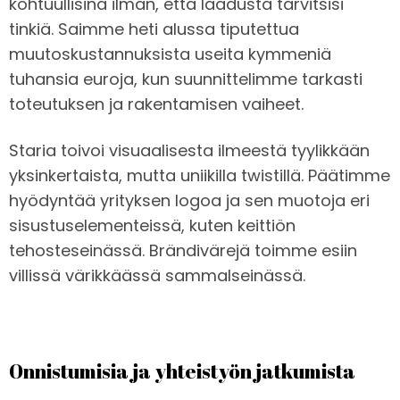
kohtuullisina ilman, että laadusta tarvitsisi
tinkiä. Saimme heti alussa tiputettua
muutoskustannuksista useita kymmeniä
tuhansia euroja, kun suunnittelimme tarkasti
toteutuksen ja rakentamisen vaiheet.
Staria toivoi visuaalisesta ilmeestä tyylikkään
yksinkertaista, mutta uniikilla twistillä. Päätimme
hyödyntää yrityksen logoa ja sen muotoja eri
sisustuselementeissä, kuten keittiön
tehosteseinässä. Brändivärejä toimme esiin
villissä värikkäässä sammalseinässä.
Onnistumisia ja yhteistyön jatkumista