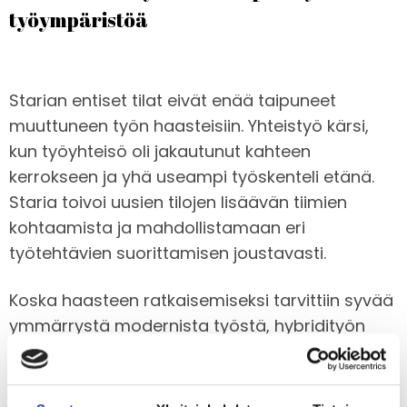
työympäristöä
Starian entiset tilat eivät enää taipuneet
muuttuneen työn haasteisiin. Yhteistyö kärsi,
kun työyhteisö oli jakautunut kahteen
kerrokseen ja yhä useampi työskenteli etänä.
Staria toivoi uusien tilojen lisäävän tiimien
kohtaamista ja mahdollistamaan eri
työtehtävien suorittamisen joustavasti.
Koska haasteen ratkaisemiseksi tarvittiin syvää
ymmärrystä modernista työstä, hybridityön
arjesta ja sitä tukevista tilaratkaisuista, Staria
valitsi meidät kumppanikseen toteuttamaan
työympäristömuutoksen.