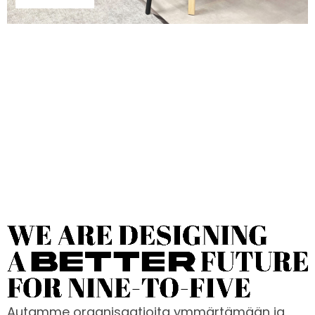
Autamme organisaatioita ymmärtämään ja