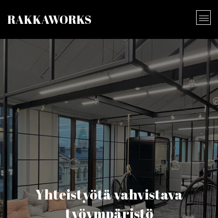
RAKKAWORKS
Yhteistyötä vahvistava
työympäristö