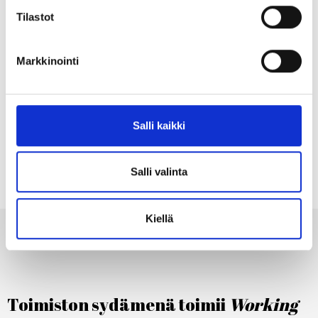
alueet yksilötyöhön, rauhalliseen tiimityöhön,
Tilastot
pitkäjänteiseen keskittymiseen ja
palautumiseen. Aktiivisille vyöhykkeelle
Markkinointi
sijoittuvat kokoustilat palavereja ja luovia
aivoriihiä varten.
Salli kaikki
Salli valinta
Kiellä
Toimiston sydämenä toimii
Working