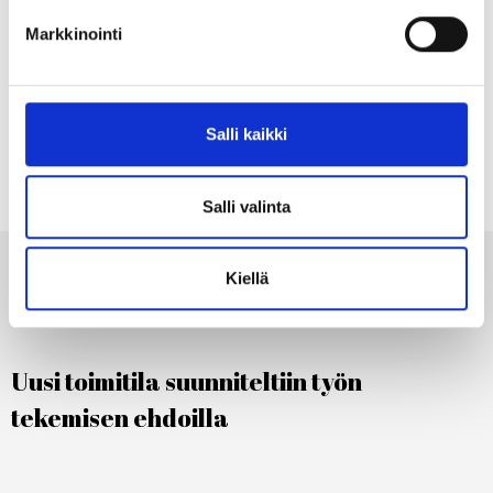
määrittämään, kuinka monta työpistettä
Markkinointi
todella tarvitaan ja auttamaan asiakasta
hahmottamaan aidon tilatarpeen.
Salli kaikki
Salli valinta
Kiellä
Uusi toimitila suunniteltiin työn
tekemisen ehdoilla