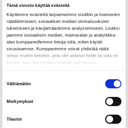
Tämä sivusto käyttää evästeitä
Käytämme evästeitä tarjoamamme sisällön ja mainosten
räätälöimiseen, sosiaalisen median ominaisuuksien
Ennen uuden tilan etsimistä selvitimme, kuinka
tukemiseen ja kävijämäärämme analysoimiseen. Lisäksi
paljon toimiston neliöitä voidaan vähentää
jaamme sosiaalisen median, mainosalan ja analytiikka-
ilman, että työn tehokkuus kärsii. Tähän
alan kumppaneillemme tietoja siitä, miten käytät
hyödynsimme henkilöstölle suunnattua kyselyä,
sivustoamme. Kumppanimme voivat yhdistää näitä
jossa selvitimme kuinka usein työntekijät
tietoja muihin tietoihin, joita olet antanut heille tai joita on
työskentelevät toimistolla ja millaisia tiloja he
kerätty, kun olet käyttänyt heidän palvelujaan.
tarvitsevat työpäivänsä aikana.
Suostumuksen
Välttämätön
valinta
Tarkastelimme myös, miten työpisteiden
Mieltymykset
määrä muuttuu hybridityömallin mukaan,
kuinka monta päivää viikossa työntekijät
Tilastot
työskentelevät toimistolla. Näin pystyimme