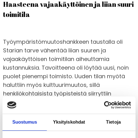
Haasteena vajaakäyttöinen ja liian suuri
toimitila
Työympäristömuutoshankkeen taustalla oli
Starian tarve vähentää liian suuren ja
vajaakäyttöisen toimitilan aiheuttamia
kustannuksia. Tavoitteena oli löytää uusi, noin
puolet pienempi toimisto. Uuden tilan myötä
haluttiin myös kulttuurimuutos, sillä
henkilökohtaisista työpisteistä siirryttiin
jaettuihin työpisteisiin.
Suostumus
Yksityiskohdat
Tietoja
Taustatyö tuki päätöstä puolittaa neliöt